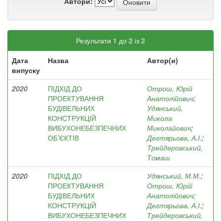
Автори:
Результати 1 до 2 із 2
Дата
Назва
Автор(и)
випуску
2020
ПІДХІД ДО
Отрош, Юрій
ПРОЕКТУВАННЯ
Анатолійович
;
БУДІВЕЛЬНИХ
Удянський,
КОНСТРУКЦІЙ
Микола
ВИБУХОНЕБЕЗПЕЧНИХ
Миколайович
;
ОБ’ЄКТІВ
Дегтярьова, А.І.
;
Трейдеровський,
Томаш
2020
ПІДХІД ДО
Удянський, М.М.
;
ПРОЕКТУВАННЯ
Отрош, Юрій
БУДІВЕЛЬНИХ
Анатолійович
;
КОНСТРУКЦІЙ
Дегтярьова, А.І.
;
ВИБУХОНЕБЕЗПЕЧНИХ
Трейдеровський,