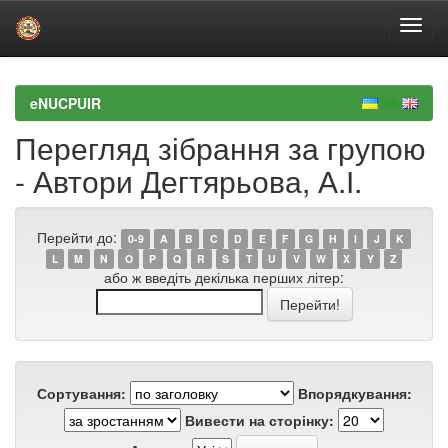
Skip
navigation
eNUCPUIR
Перегляд зібрання за групою
- Автори Дегтярьова, А.І.
Перейти до:
0-9
A
B
C
D
E
F
G
H
I
J
K
L
M
N
O
P
Q
R
S
T
U
V
W
X
Y
Z
або ж введіть декілька перших літер:
Сортування:
Впорядкування:
Вивести на сторінку: