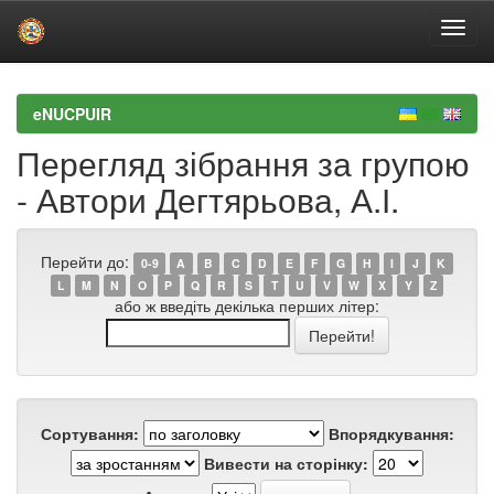
Skip
navigation
eNUCPUIR
Перегляд зібрання за групою
- Автори Дегтярьова, А.І.
Перейти до:
0-9
A
B
C
D
E
F
G
H
I
J
K
L
M
N
O
P
Q
R
S
T
U
V
W
X
Y
Z
або ж введіть декілька перших літер:
Сортування:
Впорядкування:
Вивести на сторінку: