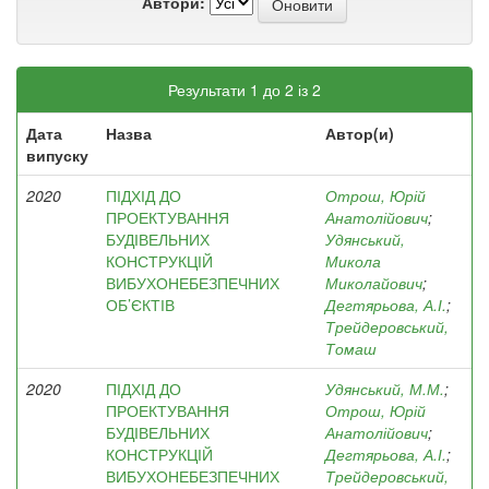
Автори:
Результати 1 до 2 із 2
Дата
Назва
Автор(и)
випуску
2020
ПІДХІД ДО
Отрош, Юрій
ПРОЕКТУВАННЯ
Анатолійович
;
БУДІВЕЛЬНИХ
Удянський,
КОНСТРУКЦІЙ
Микола
ВИБУХОНЕБЕЗПЕЧНИХ
Миколайович
;
ОБ’ЄКТІВ
Дегтярьова, А.І.
;
Трейдеровський,
Томаш
2020
ПІДХІД ДО
Удянський, М.М.
;
ПРОЕКТУВАННЯ
Отрош, Юрій
БУДІВЕЛЬНИХ
Анатолійович
;
КОНСТРУКЦІЙ
Дегтярьова, А.І.
;
ВИБУХОНЕБЕЗПЕЧНИХ
Трейдеровський,