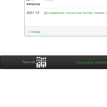
випуску
2021-12
Дослідження статистики потоку пожеж, щ
< назад
Тема від
Програмне забезп