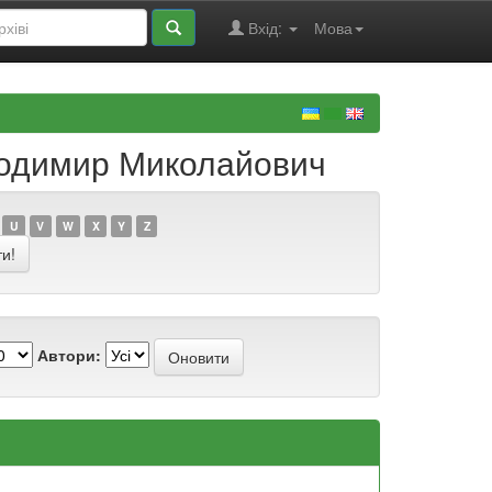
Вхід:
Мова
олодимир Миколайович
U
V
W
X
Y
Z
Автори: