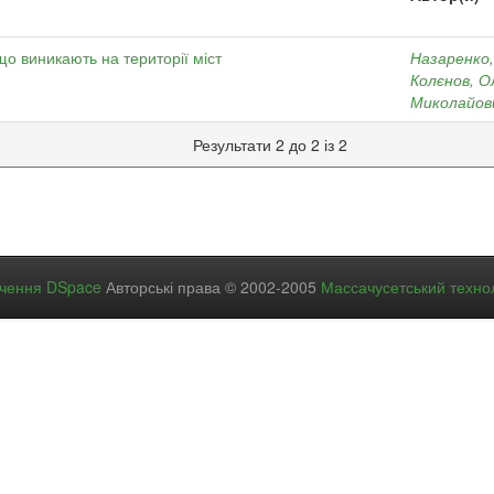
о виникають на території міст
Назаренко,
Колєнов, О
Миколайов
Результати 2 до 2 із 2
ечення DSpace
Авторські права © 2002-2005
Массачусетський технол