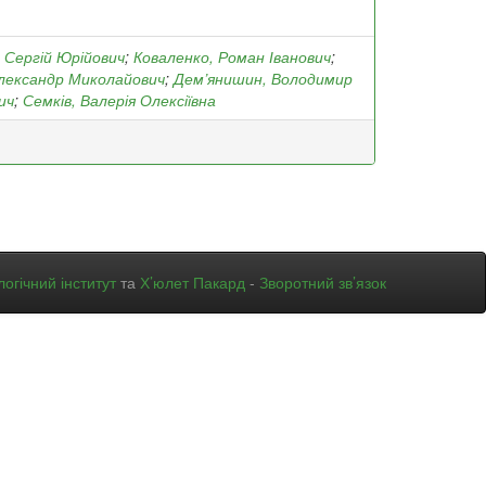
 Сергій Юрійович
;
Коваленко, Роман Іванович
;
лександр Миколайович
;
Дем’янишин, Володимир
ич
;
Семків, Валерія Олексіївна
огічний інститут
та
Х’юлет Пакард
-
Зворотний зв’язок