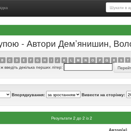
ідка
рупою - Автори Дем’янишин, В
B
C
D
E
F
G
H
I
J
K
L
M
N
O
P
Q
R
S
T
 ж введіть декілька перших літер:
Впорядкування:
Вивести на сторінку:
Результати 2 до 2 із 2
Автор(и)