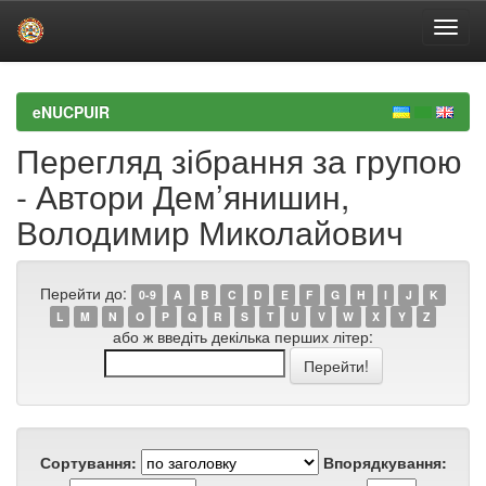
Skip
navigation
eNUCPUIR
Перегляд зібрання за групою
- Автори Дем’янишин,
Володимир Миколайович
Перейти до:
0-9
A
B
C
D
E
F
G
H
I
J
K
L
M
N
O
P
Q
R
S
T
U
V
W
X
Y
Z
або ж введіть декілька перших літер:
Сортування:
Впорядкування: