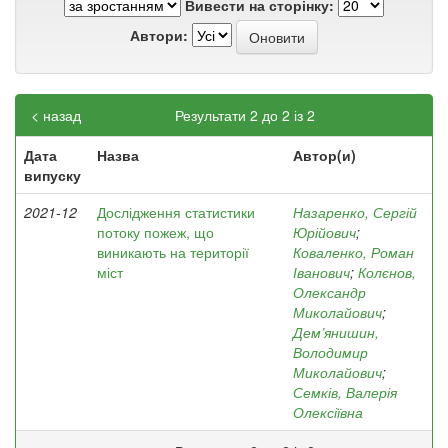
Вивести на сторінку:
Автори:
< назад
Результати 2 до 2 із 2
Дата
Назва
Автор(и)
випуску
2021-12
Дослідження статистики
Назаренко, Сергій
потоку пожеж, що
Юрійович
;
виникають на території
Коваленко, Роман
міст
Іванович
;
Колєнов,
Олександр
Миколайович
;
Дем’янишин,
Володимир
Миколайович
;
Семків, Валерія
Олексіївна