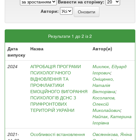
Вивести на сторінку:
Автори:
Результати 1 до 2 із 2
Дата
Назва
Автор(и)
випуску
2024
АПРОБАЦІЯ ПРОГРАМИ
Михлюк, Едуард
ПСИХОЛОГІЧНОГО
Ігорович
;
ВІДНОВЛЕННЯ ТА
Оніщенко,
ПРОФІЛАКТИКИ
Наталія
ЕМОЦІЙНОГО ВИГОРАННЯ
Вікторівна
;
ПСИХОЛОГІВ ДСНС З
Косолапов,
ПРИФРОНТОВИХ
Олексій
ТЕРИТОРІЙ УКРАЇНИ
Миколайович
;
Найпак, Катерина
Ігорівна
2021-
Особливості встановлення
Овсяннікова, Яніна