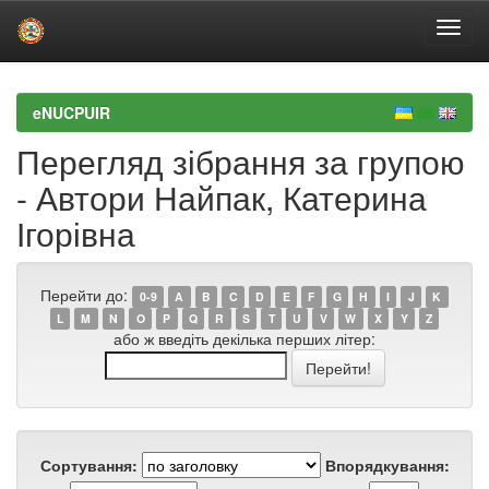
Skip
navigation
eNUCPUIR
Перегляд зібрання за групою
- Автори Найпак, Катерина
Ігорівна
Перейти до:
0-9
A
B
C
D
E
F
G
H
I
J
K
L
M
N
O
P
Q
R
S
T
U
V
W
X
Y
Z
або ж введіть декілька перших літер:
Сортування:
Впорядкування: