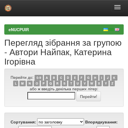
Skip
navigation
eNUCPUIR
Перегляд зібрання за групою
- Автори Найпак, Катерина
Ігорівна
Перейти до:
0-9
A
B
C
D
E
F
G
H
I
J
K
L
M
N
O
P
Q
R
S
T
U
V
W
X
Y
Z
або ж введіть декілька перших літер:
Сортування:
Впорядкування: