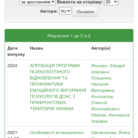
Вивести на сторінку:
Автори:
Результати 1 до 2 із 2
Дата
Назва
Автор(и)
випуску
2024
АПРОБАЦІЯ ПРОГРАМИ
Михлюк, Едуард
ПСИХОЛОГІЧНОГО
Ігорович
;
ВІДНОВЛЕННЯ ТА
Оніщенко,
ПРОФІЛАКТИКИ
Наталія
ЕМОЦІЙНОГО ВИГОРАННЯ
Вікторівна
;
ПСИХОЛОГІВ ДСНС З
Косолапов,
ПРИФРОНТОВИХ
Олексій
ТЕРИТОРІЙ УКРАЇНИ
Миколайович
;
Найпак, Катерина
Ігорівна
2021-
Особливості встановлення
Овсяннікова, Яніна