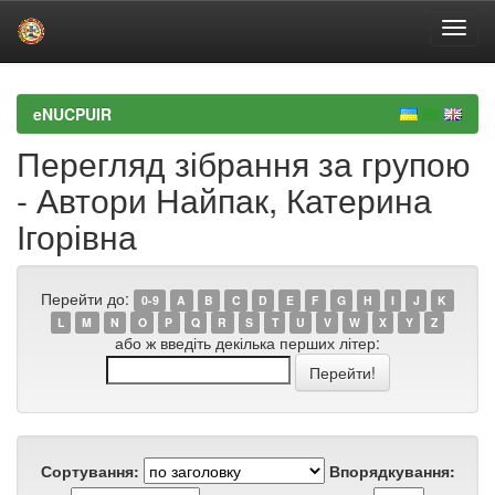
Skip
navigation
eNUCPUIR
Перегляд зібрання за групою
- Автори Найпак, Катерина
Ігорівна
Перейти до:
0-9
A
B
C
D
E
F
G
H
I
J
K
L
M
N
O
P
Q
R
S
T
U
V
W
X
Y
Z
або ж введіть декілька перших літер:
Сортування:
Впорядкування: