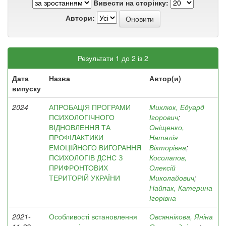
Вивести на сторінку:
Автори:
Результати 1 до 2 із 2
Дата
Назва
Автор(и)
випуску
2024
АПРОБАЦІЯ ПРОГРАМИ
Михлюк, Едуард
ПСИХОЛОГІЧНОГО
Ігорович
;
ВІДНОВЛЕННЯ ТА
Оніщенко,
ПРОФІЛАКТИКИ
Наталія
ЕМОЦІЙНОГО ВИГОРАННЯ
Вікторівна
;
ПСИХОЛОГІВ ДСНС З
Косолапов,
ПРИФРОНТОВИХ
Олексій
ТЕРИТОРІЙ УКРАЇНИ
Миколайович
;
Найпак, Катерина
Ігорівна
2021-
Особливості встановлення
Овсяннікова, Яніна