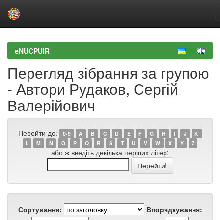
Skip
navigation
eNUCPUIR
Перегляд зібрання за групою
- Автори Рудаков, Сергій
Валерійович
Перейти до:
0-9
A
B
C
D
E
F
G
H
I
J
K
L
M
N
O
P
Q
R
S
T
U
V
W
X
Y
Z
або ж введіть декілька перших літер:
Сортування:
Впорядкування: