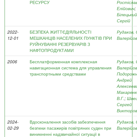
РЕСУРСУ
Ростісла
Елійович
;
Білецький
Сергій
2022-
БЕЗПЕКА ЖИТТЄДІЯЛЬНОСТІ
Рудаков, 
12-01
МЕШКАНЦІВ НАСЕЛЕНИХ ПУНКТІВ ПРИ
Валерійо
РУЙНУВАННІ РЕЗЕРВУАРІВ З
НАФТОПРОДУКТАМИ
2006
Бесплатформенная комплексная
Рудаков, 
навигационная система для управления
Валерійо
транспортными средствами
Подорожн
Андрей
Алексеев
Макаренк
В.Г.
;
Швец
Сергей
Викторов
2024-
Вдосконалення засобів забезпечення
Рудаков, 
02-29
безпеки пасажирів повітряних суден при
Валерійо
виникненні надзвичайної ситуації в