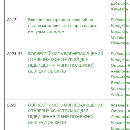
Дубийчук
Юрьевич
2017
Влияние электронных явлений на
Рудаков, 
нагрев металлического проводника
Валерійо
импульсным током
Баранов,
Михаил
Иванович
2023-01
ВОГНЕСТІЙКІСТЬ ВОГНЕЗАХИЩЕНИХ
Рудаков, 
СТАЛЕВИХ КОНСТРУКЦІЙ ДЛЯ
Валерійо
ПІДВИЩЕННЯ РІВНЯ ПОЖЕЖНОЇ
Отрош, 
БЕЗПЕКИ ОБ’ЄКТІВ
Анатолій
Рашкевич
Владісла
Ковальов,
Андрій Ів
2023
ВОГНЕСТІЙКІСТЬ ВОГНЕЗАХИЩЕНИХ
Ковальов, 
СТАЛЕВИХ КОНСТРУКЦІЙ ДЛЯ
Отрош, 
ПІДВИЩЕННЯ РІВНЯ ПОЖЕЖНОЇ
Анатолій
БЕЗПЕКИ ОБ’ЄКТІВ
Рашкевич
Владисла