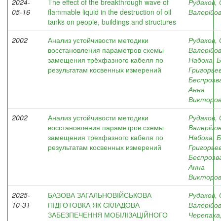
2024-
The effect of the breakthrough wave of
Рудаков, 
05-16
flammable liquid in the destruction of oil
Валерійо
tanks on people, buildings and structures
2002
Анализ устойчивости методики
Рудаков, 
восстановления параметров схемы
Валерійо
замещения трёхфазного кабеля по
Набока, 
результатам косвенных измерений
Григорье
Беспрозв
Анна
Викторо
2002
Анализ устойчивости методики
Рудаков, 
восстановления параметров схемы
Валерійо
замещения трехфазного кабеля по
Набока, 
результатам косвенных измерений
Григорье
Беспрозв
Анна
Викторо
2025-
БАЗОВА ЗАГАЛЬНОВІЙСЬКОВА
Рудаков, 
10-31
ПІДГОТОВКА ЯК СКЛАДОВА
Валерійо
ЗАБЕЗПЕЧЕННЯ МОБІЛІЗАЦІЙНОГО
Черепаха