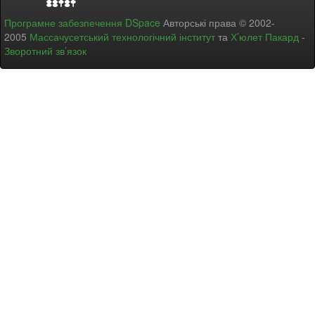
Програмне забезпечення DSpace
Авторські права © 2002-
2005
Массачусетський технологічний інститут
та
Х’юлет Пакард
-
Зворотний зв’язок