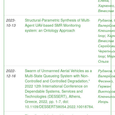
Елена
;
Харченко,
Вячеслав
2023-
Structural-Parametric Synthesis of Multi-
Рудаков, 
10-13
Agent UAV-based SMR Monitoring
Валерійо
system: an Ontology Approach
Клюшнико
Ігор
;
Харч
Вячеслав
Сергійов
Черепньо
Ігор
;
Мор
Ольга
2022-
Swarm of Unmanned Aerial Vehicles as a
Рудаков, 
12-16
Multi-State Queueing System with Non-
Валерійо
Controlled and Controlled Degradation,"
Фесенко,
2022 12th International Conference on
Герман
Dependable Systems, Services and
Викторов
Technologies (DESSERT), Athens,
Ключнико
Greece, 2022, pp. 1-7, doi:
Игорь
10.1109/DESSERT58054.2022.10018784.