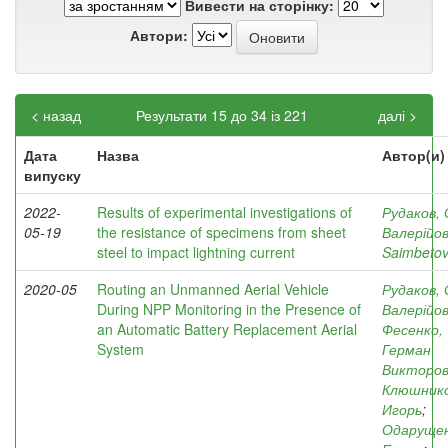
Вивести на сторінку:
Автори:
< назад
Результати 15 до 34 із 221
далі >
Дата
Назва
Автор(и)
випуску
2022-
Results of experimental investigations of
Рудаков, 
05-19
the resistance of specimens from sheet
Валерійо
steel to impact lightning current
Saimbeto
2020-05
Routing an Unmanned Aerial Vehicle
Рудаков, 
During NPP Monitoring in the Presence of
Валерійо
an Automatic Battery Replacement Aerial
Фесенко,
System
Герман
Викторов
Клюшнико
Игорь
;
Одарущен