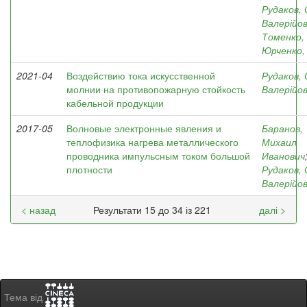
Рудаков, 
Валерійо
Томенко, В
Юрченко, 
2021-04
Воздействию тока искусственной
Рудаков, 
молнии на противопожарную стойкость
Валерійо
кабельной продукции
2017-05
Волновые электронные явления и
Баранов,
теплофизика нагрева металлического
Михаил
проводника импульсным током большой
Иванович
плотности
Рудаков, 
Валерійо
< назад
Результати 15 до 34 із 221
далі >
Тема від