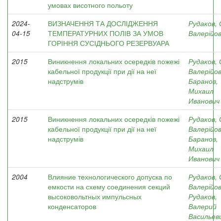
умовах висотного польоту
2024-
ВИЗНАЧЕННЯ ТА ДОСЛІДЖЕННЯ
Рудаков, 
04-15
ТЕМПЕРАТУРНИХ ПОЛІВ ЗА УМОВ
Валерійо
ГОРІННЯ СУСІДНЬОГО РЕЗЕРВУАРА
2015
Виникнення локальних осередків пожежі
Рудаков, 
кабельної продукції при дії на неї
Валерійо
надструмів
Баранов,
Михаил
Иванович
2015
Виникнення локальних осередків пожежі
Рудаков, 
кабельної продукції при дії на неї
Валерійо
надструмів
Баранов,
Михаил
Иванович
2004
Влияние технологического допуска по
Рудаков, 
емкости на схему соединения секций
Валерійо
высоковольтных импульсных
Рудаков,
конденсаторов
Валерий
Васильев