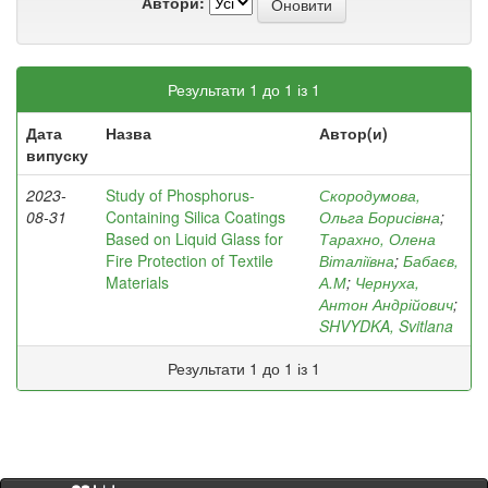
Автори:
Результати 1 до 1 із 1
Дата
Назва
Автор(и)
випуску
2023-
Study of Phosphorus-
Скородумова,
08-31
Containing Silica Coatings
Ольга Борисівна
;
Based on Liquid Glass for
Тарахно, Олена
Fire Protection of Textile
Віталіївна
;
Бабаєв,
Materials
А.М
;
Чернуха,
Антон Андрійович
;
SHVYDKA, Svitlana
Результати 1 до 1 із 1