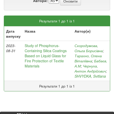
Автори:
Результати 1 до 1 із 1
Дата
Назва
Автор(и)
випуску
2023-
Study of Phosphorus-
Скородумова,
08-31
Containing Silica Coatings
Ольга Борисівна
;
Based on Liquid Glass for
Тарахно, Олена
Fire Protection of Textile
Віталіївна
;
Бабаєв,
Materials
А.М
;
Чернуха,
Антон Андрійович
;
SHVYDKA, Svitlana
Результати 1 до 1 із 1