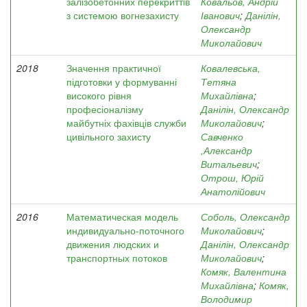
залізобетонних перекриттів
Ковальов, Андрій
з системою вогнезахисту
Іванович
;
Данілін,
Олександр
Миколайович
2018
Значення практичної
Ковалевська,
підготовки у формуванні
Тетяна
високого рівня
Михайлівна
;
професіоналізму
Данілін, Олександр
майбутніх фахівців служби
Миколайович
;
цивільного захисту
Савченко
,Александр
Витальевич
;
Отрош, Юрій
Анатолійович
2016
Математическая модель
Соболь, Олександр
индивидуально-поточного
Миколайович
;
движения людских и
Данілін, Олександр
транспортных потоков
Миколайович
;
Комяк, Валентина
Михайлівна
;
Комяк,
Володимир