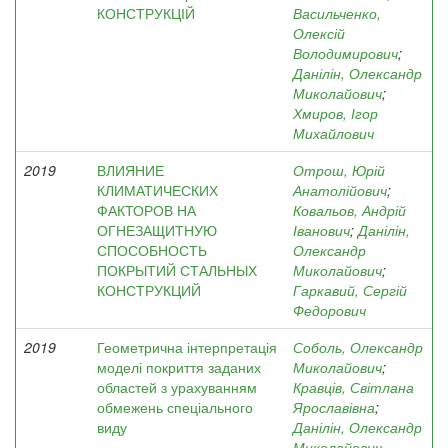
КОНСТРУКЦІЙ
Васильченко,
Олексій
Володимирович
;
Данілін, Олександр
Миколайович
;
Хмиров, Ігор
Михайлович
2019
ВЛИЯНИЕ
Отрош, Юрій
КЛИМАТИЧЕСКИХ
Анатолійович
;
ФАКТОРОВ НА
Ковальов, Андрій
ОГНЕЗАЩИТНУЮ
Іванович
;
Данілін,
СПОСОБНОСТЬ
Олександр
ПОКРЫТИЙ СТАЛЬНЫХ
Миколайович
;
КОНСТРУКЦИЙ
Гаркавий, Сергій
Федорович
2019
Геометрична інтерпретація
Соболь, Олександр
моделі покриття заданих
Миколайович
;
областей з урахуванням
Кравців, Світлана
обмежень спеціального
Ярославівна
;
виду
Данілін, Олександр
Миколайович