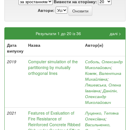
Вивести на сторінку:
Автори:
Результати 1 до 20 із 36
далі >
Дата
Назва
Автор(и)
випуску
2019
Computer simulation of the
Соболь, Олександр
partitioning by mutually
Миколайович
;
orthogonal lines
Комяк, Валентина
Михайлівна
;
Ляшевська, Олена
Іванівна
;
Данілін,
Олександр
Миколайович
2021
Features of Evaluation of
Луценко, Тетяна
Fire Resistance of
Олексіївна
;
Reinforced Concrete Ribbed
Васильченко,