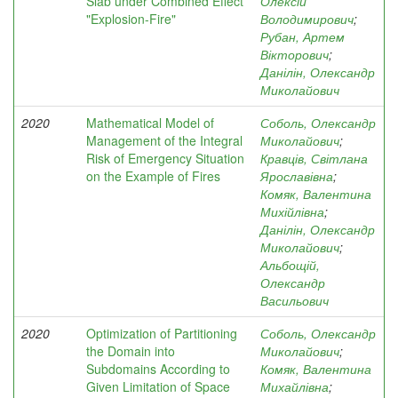
Slab under Combined Effect
Олексій
"Explosion-Fire"
Володимирович
;
Рубан, Артем
Вікторович
;
Данілін, Олександр
Миколайович
2020
Mathematical Model of
Соболь, Олександр
Management of the Integral
Миколайович
;
Risk of Emergency Situation
Кравців, Світлана
on the Example of Fires
Ярославівна
;
Комяк, Валентина
Михійлівна
;
Данілін, Олександр
Миколайович
;
Альбощій,
Олександр
Васильович
2020
Optimization of Partitioning
Соболь, Олександр
the Domain into
Миколайович
;
Subdomains According to
Комяк, Валентина
Given Limitation of Space
Михайлівна
;