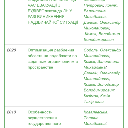
ЧАС ЕВАКУАЦІЇ З
Петрович
;
Комяк,
БУДІВЕОлександр ЛЬ У
Валентина
РАЗІ ВИНИКНЕННЯ
Михайлівна
;
НАДЗВИЧАЙНОЇ СИТУАЦІЇ
Данілін, Олександр
Миколайович
;
.Комяк, Володимир
Володимирович
2020
Оптимизация разбиения
Соболь, Олександр
области на подобласти по
Миколайович
;
заданным ограничениям в
Комяк, Валентина
пространстве
Михайлівна
;
Данілін, Олександр
Миколайович
;
Комяк, Володимир
Володимирович
;
Кязімов, Кязім
Тахір огли
2019
Особенности
Ковалевська,
осуществления
Тетяна
государственного
Михайлівна
;