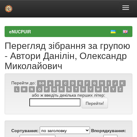
Skip
navigation
eNUCPUIR
Перегляд зібрання за групою
- Автори Данілін, Олександр
Миколайович
Перейти до:
0-9
A
B
C
D
E
F
G
H
I
J
K
L
M
N
O
P
Q
R
S
T
U
V
W
X
Y
Z
або ж введіть декілька перших літер:
Сортування:
Впорядкування: