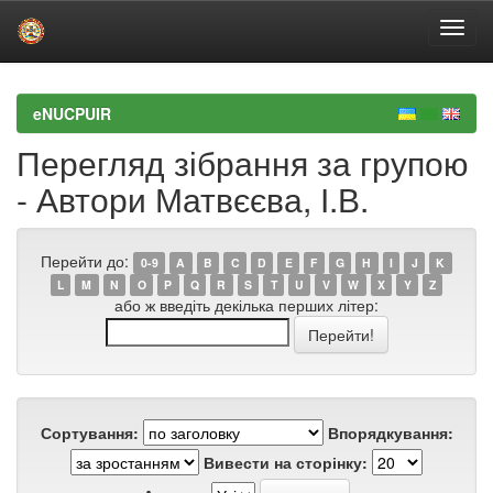
Skip
navigation
eNUCPUIR
Перегляд зібрання за групою
- Автори Матвєєва, І.В.
Перейти до:
0-9
A
B
C
D
E
F
G
H
I
J
K
L
M
N
O
P
Q
R
S
T
U
V
W
X
Y
Z
або ж введіть декілька перших літер:
Сортування:
Впорядкування:
Вивести на сторінку: