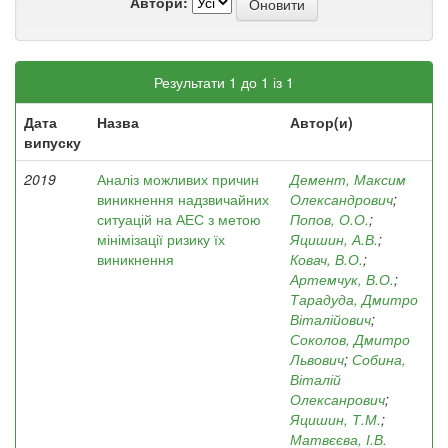
Автори:
Результати 1 до 1 із 1
Дата
Назва
Автор(и)
випуску
2019
Аналіз можливих причин
Демент, Максим
виникнення надзвичайних
Олександрович
;
ситуацій на АЕС з метою
Попов, О.О.
;
мінімізації ризику їх
Яцишин, А.В.
;
виникнення
Ковач, В.О.
;
Артемчук, В.О.
;
Тарадуда, Дмитро
Віталійович
;
Соколов, Дмитро
Львович
;
Собина,
Віталій
Олексанрович
;
Яцишин, Т.М.
;
Матвєєва, І.В.