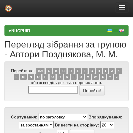
Skip
navigation
eNUCPUIR
Перегляд зібрання за групою
- Автори Позднякова, М. М.
Перейти до:
0-9
A
B
C
D
E
F
G
H
I
J
K
L
M
N
O
P
Q
R
S
T
U
V
W
X
Y
Z
або ж введіть декілька перших літер:
Сортування:
Впорядкування:
Вивести на сторінку: