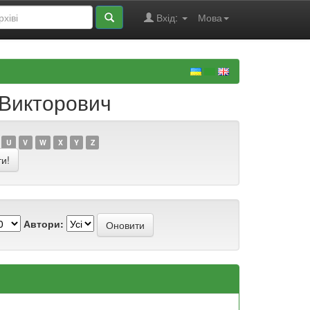
Вхід:
Мова
 Викторович
U
V
W
X
Y
Z
Автори: