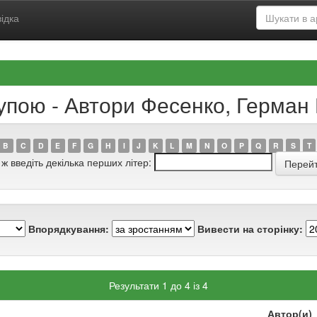
ідка
рупою - Автори Фесенко, Герман
B
C
D
E
F
G
H
I
J
K
L
M
N
O
P
Q
R
S
T
 ж введіть декілька перших літер:
Впорядкування:
Вивести на сторінку:
Результати 1 до 4 із 4
Автор(и)