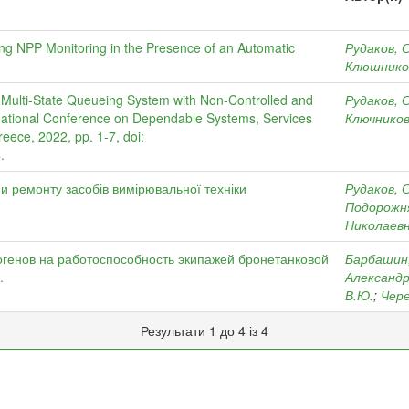
ng NPP Monitoring in the Presence of an Automatic
Рудаков, 
Клюшнико
Multi-State Queueing System with Non-Controlled and
Рудаков, 
rnational Conference on Dependable Systems, Services
Ключников
ece, 2022, pp. 1-7, doi:
.
 ремонту засобів вимірювальної техніки
Рудаков, 
Подорожня
Николаев
огенов на работоспособность экипажей бронетанковой
Барбашин
.
Александр
В.Ю.
;
Чере
Результати 1 до 4 із 4