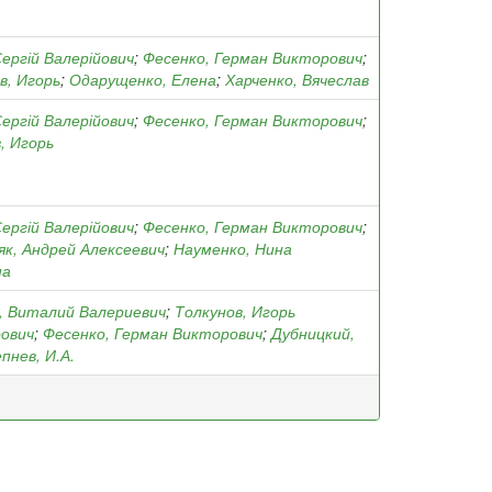
Сергій Валерійович
;
Фесенко, Герман Викторович
;
в, Игорь
;
Одарущенко, Елена
;
Харченко, Вячеслав
Сергій Валерійович
;
Фесенко, Герман Викторович
;
, Игорь
Сергій Валерійович
;
Фесенко, Герман Викторович
;
к, Андрей Алексеевич
;
Науменко, Нина
на
, Виталий Валериевич
;
Толкунов, Игорь
ович
;
Фесенко, Герман Викторович
;
Дубницкий,
пнев, И.А.