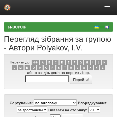
Skip
navigation
eNUCPUIR
Перегляд зібрання за групою
- Автори Polyakov, I.V.
Перейти до:
0-9
A
B
C
D
E
F
G
H
I
J
K
L
M
N
O
P
Q
R
S
T
U
V
W
X
Y
Z
або ж введіть декілька перших літер:
Сортування:
Впорядкування:
Вивести на сторінку: