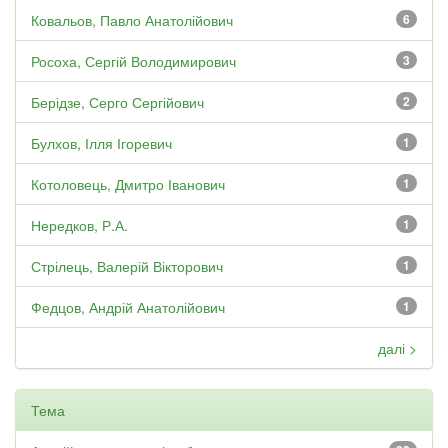
Ковальов, Павло Анатолійович
6
Росоха, Сергій Володимирович
3
Берідзе, Серго Сергійович
2
Булхов, Ілля Ігоревич
1
Котоловець, Дмитро Іванович
1
Нередков, Р.А.
1
Стрілець, Валерій Вікторович
1
Федцов, Андрій Анатолійович
1
далі >
Тема