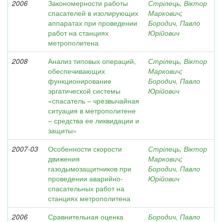
2006
Закономерности работы
Стрілець, Віктор
спасателей в изолирующих
Маркович
;
аппаратах при проведении
Бородич, Павло
работ на станциях
Юрійович
метрополитена
2008
Анализ типовых операций,
Стрілець, Віктор
обеспечивающих
Маркович
;
функционирование
Бородич, Павло
эргатической системы
Юрійович
«спасатель – чрезвычайная
ситуация в метрополитене
– средства ее ликвидации и
защиты»
2007-03
Особенности скорости
Стрілець, Віктор
движения
Маркович
;
газодымозащитников при
Бородич, Павло
проведении аварийно-
Юрійович
спасательных работ на
станциях метрополитена
2006
Сравнительная оценка
Бородич, Павло