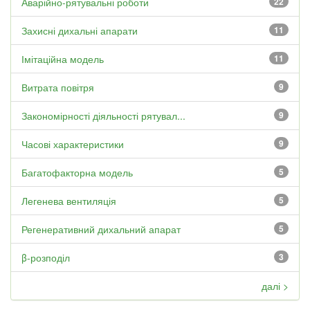
Аварійно-рятувальні роботи
22
Захисні дихальні апарати
11
Імітаційна модель
11
Витрата повітря
9
Закономірності діяльності рятувал...
9
Часові характеристики
9
Багатофакторна модель
5
Легенева вентиляція
5
Регенеративний дихальний апарат
5
β-розподіл
3
далі >