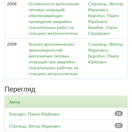
2008
Особенности выполнения
Стрілець, Віктор
типовых операций,
Маркович
;
обеспечивающих
Бородич, Павло
проведение аварийно-
Юрійович
;
спасательных работ на
Берідзе, Серго
станциях метрополитена
Сергійович
2009
Анализ эргономических
Стрілець, Віктор
закономерностей
Маркович
;
выполнения типовых
Бородич, Павло
операций при аварийно-
Юрійович
спасательных работах на
станциях метрополитена
Перегляд
Автор
Бородич, Павло Юрійович
25
Стрілець, Віктор Маркович
21