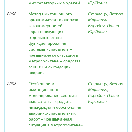
многофакторных моделей
Юрійович
2008
Метод имитационного
Стрілець, Віктор
эргономического анализа
Маркович
;
закономерностей,
Бородич, Павло
характеризующих
Юрійович
отдельные этапы
функционирования
системы «спасатель –
чрезвычайная ситуация в
метрополитене – средства
защиты и ликвидации
аварии»
2008
Особенности
Стрілець, Віктор
имитационного
Маркович
;
моделирования системы
Бородич, Павло
«спасатель – средства
Юрійович
ликвидации и обеспечения
аварийно-спасательных
работ – чрезвычайная
ситуация в метрополитене»