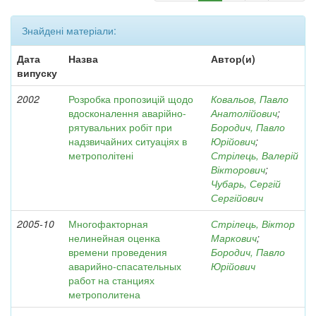
Знайдені матеріали:
Дата
Назва
Автор(и)
випуску
2002
Розробка пропозицій щодо
Ковальов, Павло
вдосконалення аварійно-
Анатолійович
;
рятувальних робіт при
Бородич, Павло
надзвичайних ситуаціях в
Юрійович
;
метрополітені
Стрілець, Валерій
Вікторович
;
Чубарь, Сергій
Сергійович
2005-10
Многофакторная
Стрілець, Віктор
нелинейная оценка
Маркович
;
времени проведения
Бородич, Павло
аварийно-спасательных
Юрійович
работ на станциях
метрополитена