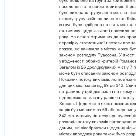
було поділено на групи за критеріями
населення та площею території. В рез
було виконано групування міст на шіст
окрему групу ввійшло лише місто Київ.
із груп було відібрано по п’ять міст т
статистику щодо кількості пожеж за пе
року. На основі отриманих даних про
перевірку статистичної гіпотези про те
пожеж, які виникали в містах може бу
законом розподілу Пуассона. У якості
узгодженості обрано критерій Романов
Загалом із 26 досліджуваних міст у 7 п
може бути описаним законом розподі
Показник потоку викликів, які пов’яза
для цих міст склав від 69 до 342. Єди
потрапило у цей діапазон і по якому 
підтверджено вказану раніше гіпотезу 
Херсон. Щодо міст в яких показник кіл
за рік був меншим за 69 або перевищ
342 статистичну гіпотезу про пуассоні
розподіл потоку викликів підтверджено
даним, які відображали щоденну кількі
містах впродовж року також було роз