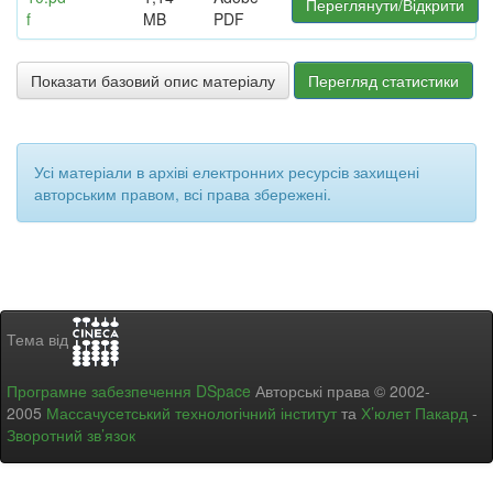
Переглянути/Відкрити
f
MB
PDF
Показати базовий опис матеріалу
Перегляд статистики
Усі матеріали в архіві електронних ресурсів захищені
авторським правом, всі права збережені.
Тема від
Програмне забезпечення DSpace
Авторські права © 2002-
2005
Массачусетський технологічний інститут
та
Х’юлет Пакард
-
Зворотний зв’язок