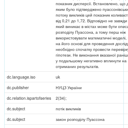
показник дисперсії. Встановлено, що 
яким було підтверджено пуассонівськ
потоку викликів цей показник коливає
від 0,21 до 1,72. Відповідно не завжди
який виникає в містах може бути опи
розподілу Пуассона, а тому перш ніж
використовувати математичні моделі, 
на його основі для проведення дослід
необхідно спочатку провести перевірк
гіпотези. Не виконання вказаної рані
у подальшому негативно вплинути на 
отриманих результатів.
dc.language.iso
uk
dc.publisher
НУЦЗ України
dc.relation.ispartofseries
2(34);
dc.subject
потік викликів
dc.subject
закон розподілу Пуассона