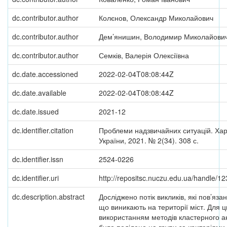
dc.contributor.author
Колєнов, Олександр Миколайович
dc.contributor.author
Дем’янишин, Володимир Миколайови
dc.contributor.author
Семків, Валерія Олексіївна
dc.date.accessioned
2022-02-04T08:08:44Z
dc.date.available
2022-02-04T08:08:44Z
dc.date.issued
2021-12
dc.identifier.citation
Проблеми надзвичайних ситуацій. Хар
України, 2021. № 2(34). 308 с.
dc.identifier.issn
2524-0226
dc.identifier.uri
http://repositsc.nuczu.edu.ua/handle/
dc.description.abstract
Досліджено потік викликів, які пов’яза
що виникають на території міст. Для ц
використанням методів кластерного ан