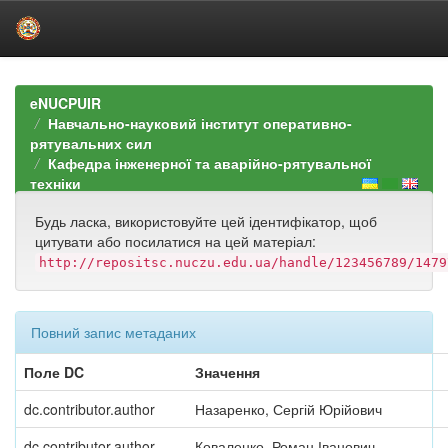
Skip
navigation
eNUCPUIR
Навчально-науковий інститут оперативно-
рятувальних сил
Кафедра інженерної та аварійно-рятувальної
техніки
Будь ласка, використовуйте цей ідентифікатор, щоб
цитувати або посилатися на цей матеріал:
http://repositsc.nuczu.edu.ua/handle/123456789/1479
Повний запис метаданих
Поле DC
Значення
dc.contributor.author
Назаренко, Сергій Юрійович
dc.contributor.author
Коваленко, Роман Іванович