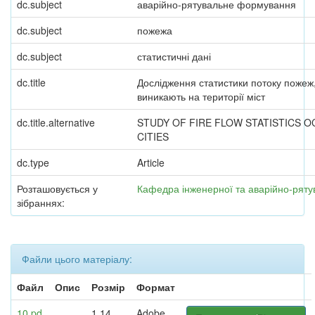
dc.subject
аварійно-рятувальне формування
dc.subject
пожежа
dc.subject
статистичні дані
dc.title
Дослідження статистики потоку пожеж
виникають на території міст
dc.title.alternative
STUDY OF FIRE FLOW STATISTICS O
CITIES
dc.type
Article
Розташовується у
Кафедра інженерної та аварійно-рятув
зібраннях:
Файли цього матеріалу:
Файл
Опис
Розмір
Формат
10.pd
1,14
Adobe