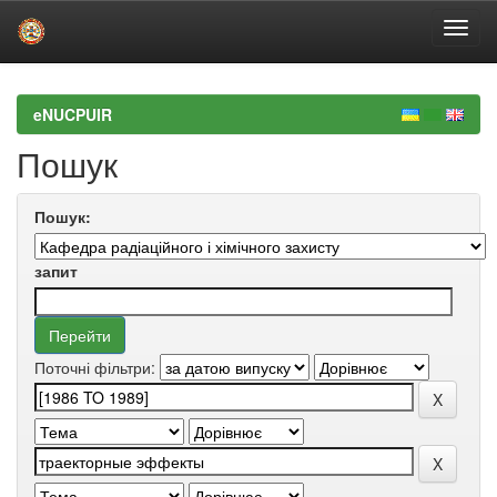
Skip
navigation
eNUCPUIR
Пошук
Пошук:
запит
Поточні фільтри: