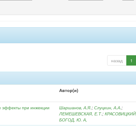
назад
1
Автор(и)
е эффекты при инжекции
Шаршанов, А.Я.
;
Слуцкин, А.А.
;
ЛЕМЕШЕВСКАЯ, Е.Т.
;
КРАСОВИЦКИЙ,
БОГОД, Ю. А,