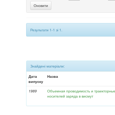
Результати 1-1 зі 1.
Знайдені матеріали:
Дата
Назва
випуску
1989
Объемная проводимость и траекторны
носителей заряда в висмут