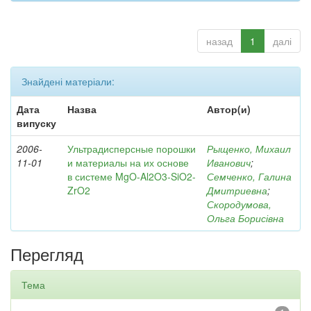
назад
1
далі
Знайдені матеріали:
Дата
Назва
Автор(и)
випуску
2006-
Ультрадисперсные порошки
Рыщенко, Михаил
11-01
и материалы на их основе
Иванович
;
в системе MgO-Al2O3-SiO2-
Семченко, Галина
ZrO2
Дмитриевна
;
Скородумова,
Ольга Борисівна
Перегляд
Тема