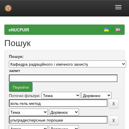
Skip
navigation
eNUCPUIR
Пошук
Пошук:
запит
Поточні фільтри: