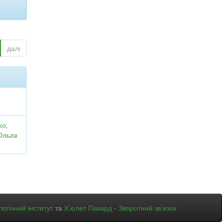
далі
ко,
Ольга
огічний інститут
та
Х’юлет Пакард
-
Зворотний зв’язок