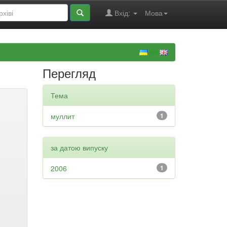
Вхід:
Мова
Перегляд
Тема
муллит
1
за датою випуску
2006
1