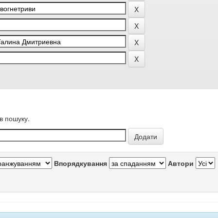
в пошуку.
Впорядкування
Автори