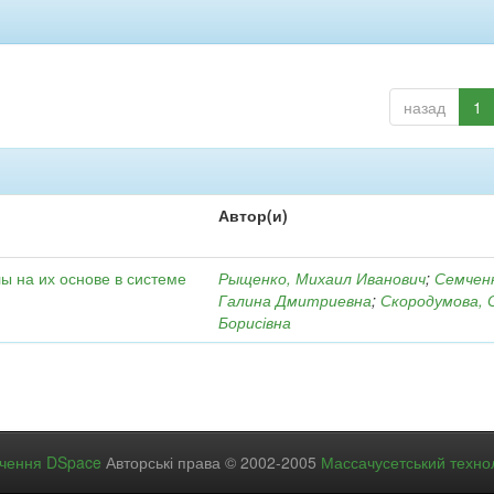
назад
1
Автор(и)
ы на их основе в системе
Рыщенко, Михаил Иванович
;
Семчен
Галина Дмитриевна
;
Скородумова, 
Борисівна
ечення DSpace
Авторські права © 2002-2005
Массачусетський технол