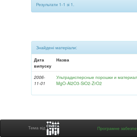
Результати 1-1 зі 1.
Знайдені матеріали:
Дата
Назва
випуску
2006-
Ультрадисперсные порошки и материал
11-01
MgO-Al2O3-SiO2-ZrO2
Тема від
Програмне забезп