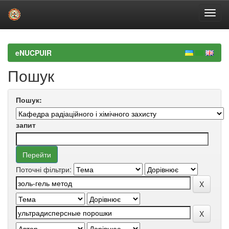
Skip
navigation
eNUCPUIR
Пошук
Пошук:
запит
Поточні фільтри: