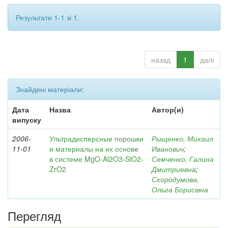
Результати 1-1 зі 1.
назад
1
далі
Знайдені матеріали:
Дата
Назва
Автор(и)
випуску
2006-
Ультрадисперсные порошки
Рыщенко, Михаил
11-01
и материалы на их основе
Иванович
;
в системе MgO-Al2O3-SiO2-
Семченко, Галина
ZrO2
Дмитриевна
;
Скородумова,
Ольга Борисівна
Перегляд