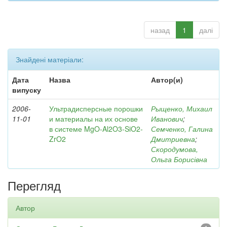
назад
1
далі
Знайдені матеріали:
Дата
Назва
Автор(и)
випуску
2006-
Ультрадисперсные порошки
Рыщенко, Михаил
11-01
и материалы на их основе
Иванович
;
в системе MgO-Al2O3-SiO2-
Семченко, Галина
ZrO2
Дмитриевна
;
Скородумова,
Ольга Борисівна
Перегляд
Автор