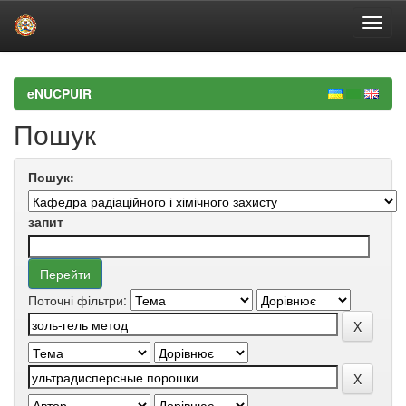
Skip
navigation
eNUCPUIR
Пошук
Пошук:
запит
Поточні фільтри: