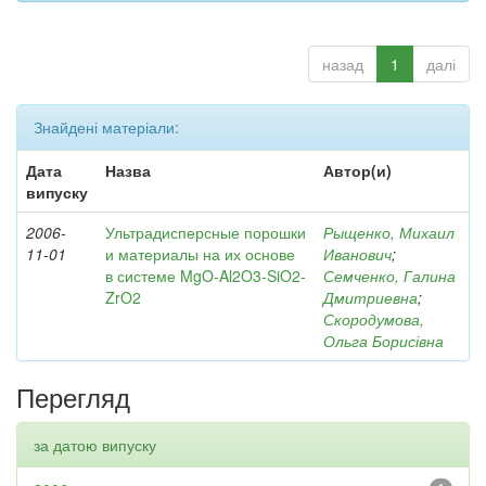
назад
1
далі
Знайдені матеріали:
Дата
Назва
Автор(и)
випуску
2006-
Ультрадисперсные порошки
Рыщенко, Михаил
11-01
и материалы на их основе
Иванович
;
в системе MgO-Al2O3-SiO2-
Семченко, Галина
ZrO2
Дмитриевна
;
Скородумова,
Ольга Борисівна
Перегляд
за датою випуску