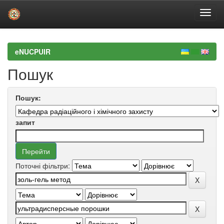
Skip
navigation
eNUCPUIR
Пошук
Пошук:
запит
Поточні фільтри: