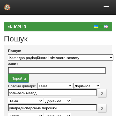
Skip
navigation
eNUCPUIR
Пошук
Пошук:
запит
Поточні фільтри: