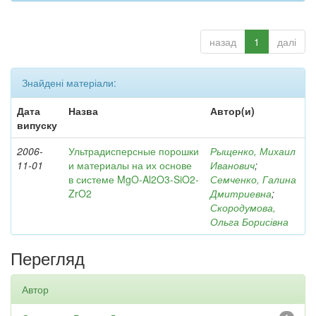
назад
1
далі
Знайдені матеріали:
Дата
Назва
Автор(и)
випуску
2006-
Ультрадисперсные порошки
Рыщенко, Михаил
11-01
и материалы на их основе
Иванович
;
в системе MgO-Al2O3-SiO2-
Семченко, Галина
ZrO2
Дмитриевна
;
Скородумова,
Ольга Борисівна
Перегляд
Автор