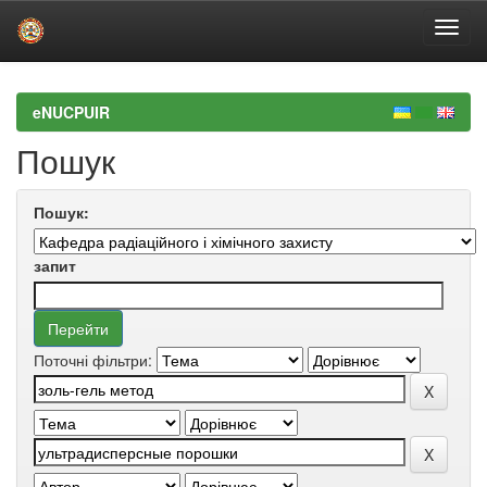
Skip
navigation
eNUCPUIR
Пошук
Пошук:
запит
Поточні фільтри: