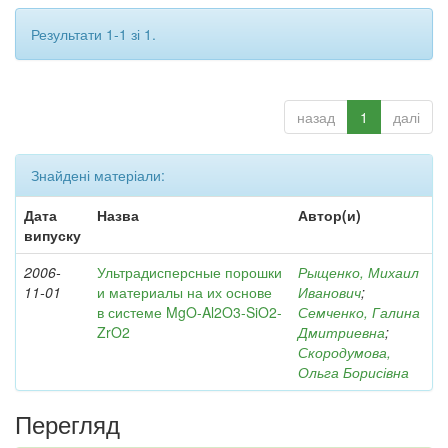
Результати 1-1 зі 1.
назад
1
далі
Знайдені матеріали:
Дата
Назва
Автор(и)
випуску
2006-
Ультрадисперсные порошки
Рыщенко, Михаил
11-01
и материалы на их основе
Иванович
;
в системе MgO-Al2O3-SiO2-
Семченко, Галина
ZrO2
Дмитриевна
;
Скородумова,
Ольга Борисівна
Перегляд