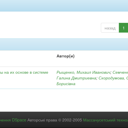
назад
1
Автор(и)
ы на их основе в системе
Рыщенко, Михаил Иванович
;
Семчен
Галина Дмитриевна
;
Скородумова, 
Борисівна
ечення DSpace
Авторські права © 2002-2005
Массачусетський технол