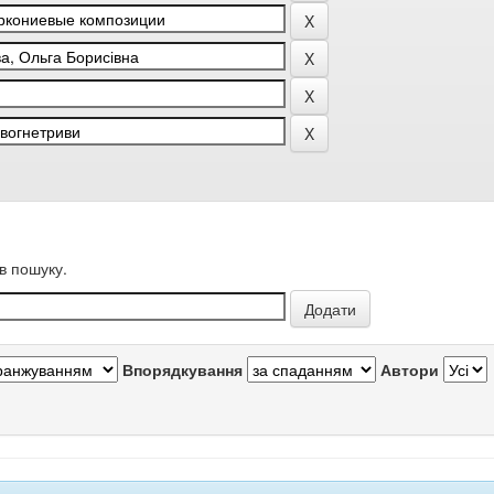
в пошуку.
Впорядкування
Автори