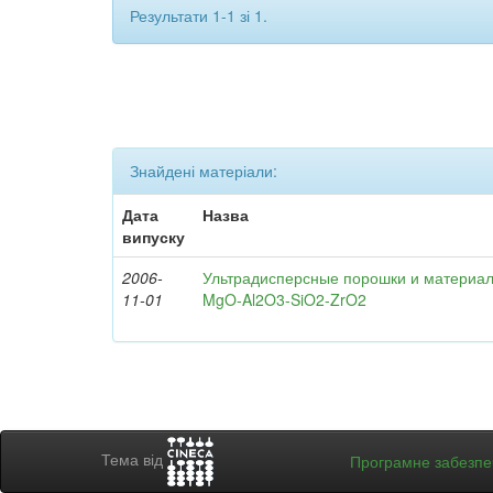
Результати 1-1 зі 1.
Знайдені матеріали:
Дата
Назва
випуску
2006-
Ультрадисперсные порошки и материал
11-01
MgO-Al2O3-SiO2-ZrO2
Тема від
Програмне забезп