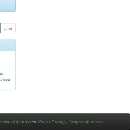
далі
ко,
Ольга
огічний інститут
та
Х’юлет Пакард
-
Зворотний зв’язок