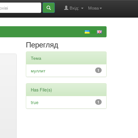
Вхід:
Мова
Перегляд
Тема
муллит
1
Has File(s)
true
1