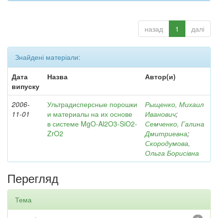
назад
1
далі
Знайдені матеріали:
Дата
Назва
Автор(и)
випуску
2006-
Ультрадисперсные порошки
Рыщенко, Михаил
11-01
и материалы на их основе
Иванович
;
в системе MgO-Al2O3-SiO2-
Семченко, Галина
ZrO2
Дмитриевна
;
Скородумова,
Ольга Борисівна
Перегляд
Тема