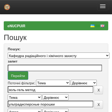
Skip
navigation
eNUCPUIR
Пошук
Пошук:
запит
Поточні фільтри: