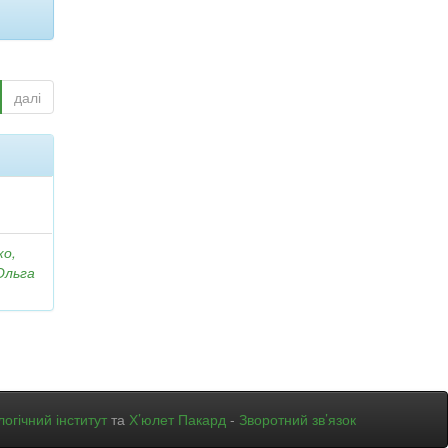
далі
ко,
Ольга
огічний інститут
та
Х’юлет Пакард
-
Зворотний зв’язок