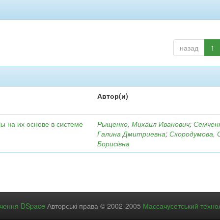
назад
1
Автор(и)
ы на их основе в системе
Рыщенко, Михаил Иванович
;
Семчен
Галина Дмитриевна
;
Скородумова, 
Борисівна
ечення DSpace
Авторські права © 2002-2005
Массачусетський технол