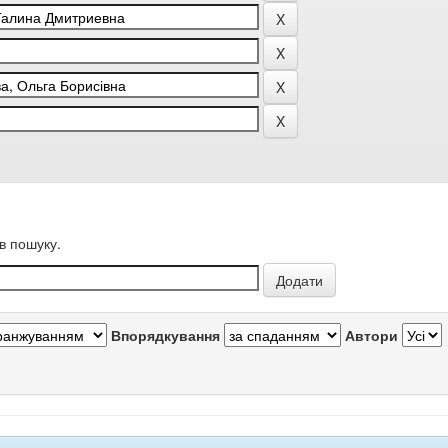
в пошуку.
Впорядкування
Автори