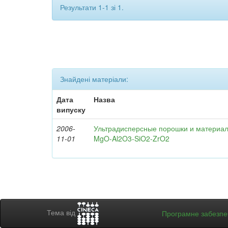
Результати 1-1 зі 1.
Знайдені матеріали:
Дата
Назва
випуску
2006-
Ультрадисперсные порошки и материал
11-01
MgO-Al2O3-SiO2-ZrO2
Тема від
Програмне забезп