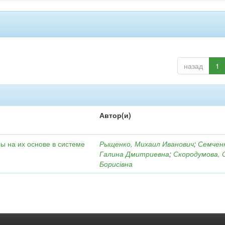
назад
1
Автор(и)
ы на их основе в системе
Рыщенко, Михаил Иванович
;
Семчен
Галина Дмитриевна
;
Скородумова, 
Борисівна