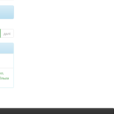
далі
ко,
Ольга