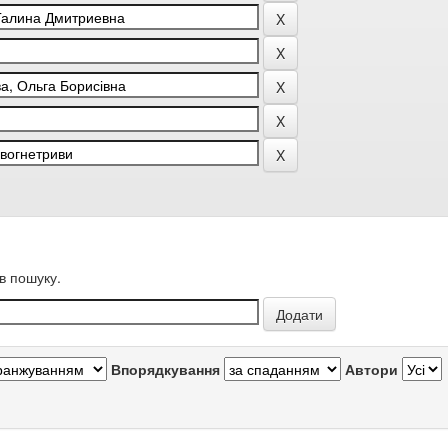
в пошуку.
Впорядкування
Автори