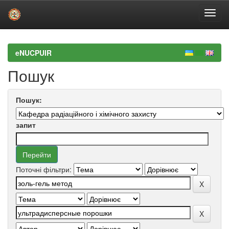
Skip
navigation
eNUCPUIR
Пошук
Пошук:
запит
Поточні фільтри: