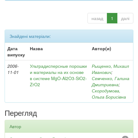
назад
1
далі
Знайдені матеріали:
Дата
Назва
Автор(и)
випуску
2006-
Ультрадисперсные порошки
Рыщенко, Михаил
11-01
и материалы на их основе
Иванович
;
в системе MgO-Al2O3-SiO2-
Семченко, Галина
ZrO2
Дмитриевна
;
Скородумова,
Ольга Борисівна
Перегляд
Автор