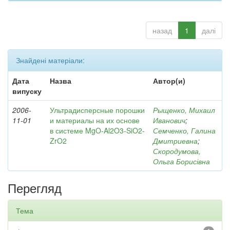
назад
1
далі
Знайдені матеріали:
Дата
Назва
Автор(и)
випуску
2006-
Ультрадисперсные порошки
Рыщенко, Михаил
11-01
и материалы на их основе
Иванович
;
в системе MgO-Al2O3-SiO2-
Семченко, Галина
ZrO2
Дмитриевна
;
Скородумова,
Ольга Борисівна
Перегляд
Тема