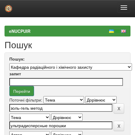
Skip
navigation
eNUCPUIR
Пошук
Пошук:
запит
Поточні фільтри: