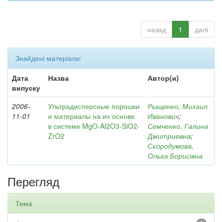
назад
1
далі
Знайдені матеріали:
Дата
Назва
Автор(и)
випуску
2006-
Ультрадисперсные порошки
Рыщенко, Михаил
11-01
и материалы на их основе
Иванович
;
в системе MgO-Al2O3-SiO2-
Семченко, Галина
ZrO2
Дмитриевна
;
Скородумова,
Ольга Борисівна
Перегляд
Тема