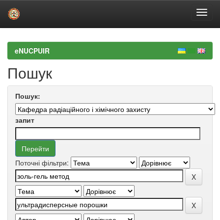
Skip
navigation
eNUCPUIR
Пошук
Пошук:
запит
Поточні фільтри: