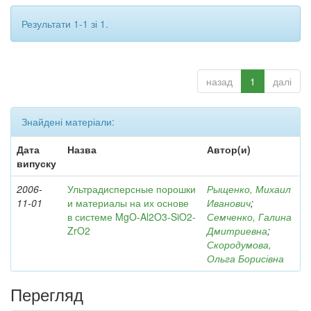
Результати 1-1 зі 1.
назад
1
далі
Знайдені матеріали:
Дата
Назва
Автор(и)
випуску
2006-
Ультрадисперсные порошки
Рыщенко, Михаил
11-01
и материалы на их основе
Иванович
;
в системе MgO-Al2O3-SiO2-
Семченко, Галина
ZrO2
Дмитриевна
;
Скородумова,
Ольга Борисівна
Перегляд