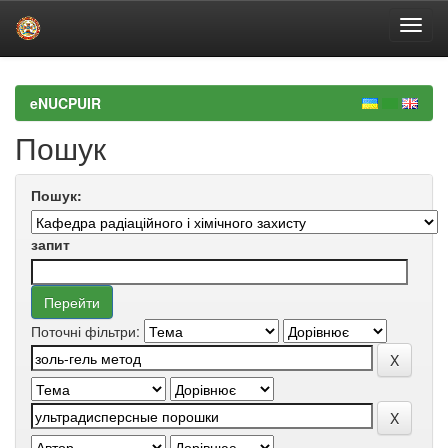
Skip
navigation
eNUCPUIR
Пошук
Пошук:
запит
Поточні фільтри: