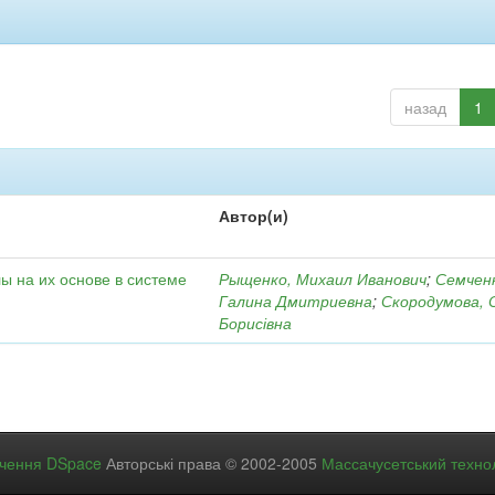
назад
1
Автор(и)
ы на их основе в системе
Рыщенко, Михаил Иванович
;
Семчен
Галина Дмитриевна
;
Скородумова, 
Борисівна
ечення DSpace
Авторські права © 2002-2005
Массачусетський технол