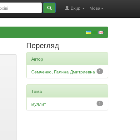
Вхід:
Мова
Перегляд
Автор
Семченко, Галина Дмитриевна
1
Тема
муллит
1