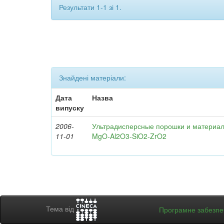
Результати 1-1 зі 1.
Знайдені матеріали:
Дата
Назва
випуску
2006-
Ультрадисперсные порошки и материал
11-01
MgO-Al2O3-SiO2-ZrO2
Тема від
Програмне забезп