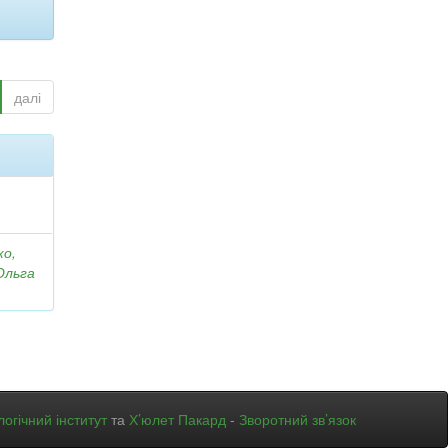
далі
ко,
Ольга
огічний інститут
та
Х’юлет Пакард
-
Зворотний зв’язок