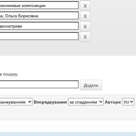
в пошуку.
Впорядкування
Автори