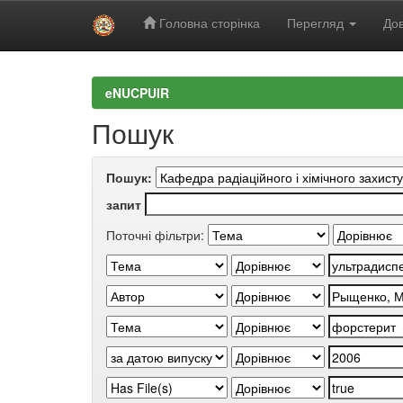
Головна сторінка
Перегляд
Дов
Skip
navigation
eNUCPUIR
Пошук
Пошук:
запит
Поточні фільтри: