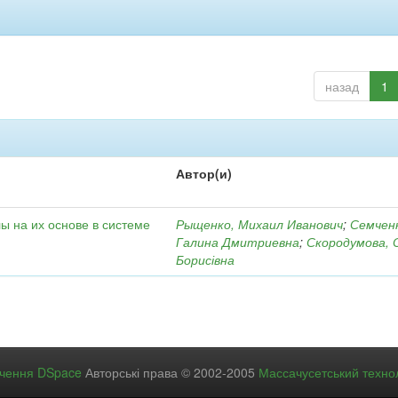
назад
1
Автор(и)
ы на их основе в системе
Рыщенко, Михаил Иванович
;
Семчен
Галина Дмитриевна
;
Скородумова, 
Борисівна
ечення DSpace
Авторські права © 2002-2005
Массачусетський технол