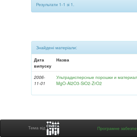
Результати 1-1 зі 1.
Знайдені матеріали:
Дата
Назва
випуску
2006-
Ультрадисперсные порошки и материал
11-01
MgO-Al2O3-SiO2-ZrO2
Тема від
Програмне забезп