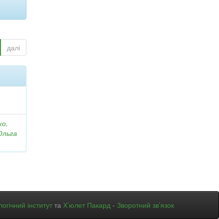
далі
ко,
Ольга
огічний інститут
та
Х’юлет Пакард
-
Зворотний зв’язок