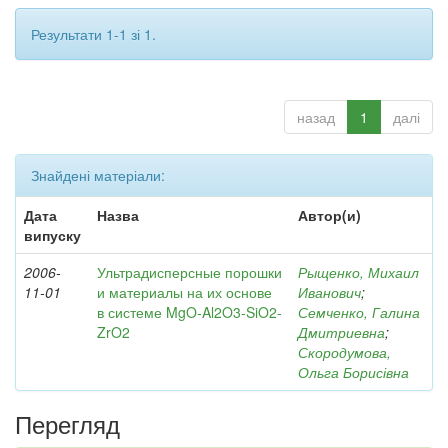
Результати 1-1 зі 1.
назад
1
далі
Знайдені матеріали:
Дата
Назва
Автор(и)
випуску
2006-
Ультрадисперсные порошки
Рыщенко, Михаил
11-01
и материалы на их основе
Иванович
;
в системе MgO-Al2O3-SiO2-
Семченко, Галина
ZrO2
Дмитриевна
;
Скородумова,
Ольга Борисівна
Перегляд