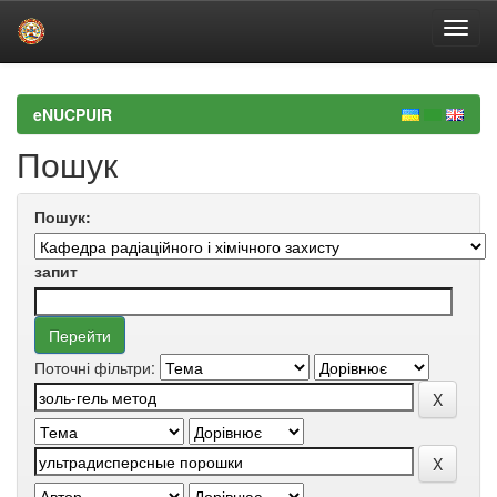
Skip
navigation
eNUCPUIR
Пошук
Пошук:
запит
Поточні фільтри: