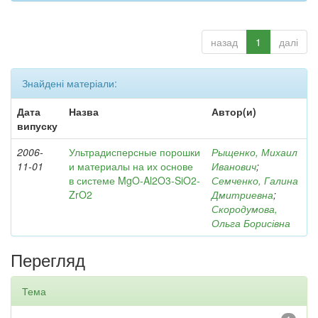
назад
1
далі
Знайдені матеріали:
Дата
Назва
Автор(и)
випуску
2006-
Ультрадисперсные порошки
Рыщенко, Михаил
11-01
и материалы на их основе
Иванович
;
в системе MgO-Al2O3-SiO2-
Семченко, Галина
ZrO2
Дмитриевна
;
Скородумова,
Ольга Борисівна
Перегляд
Тема