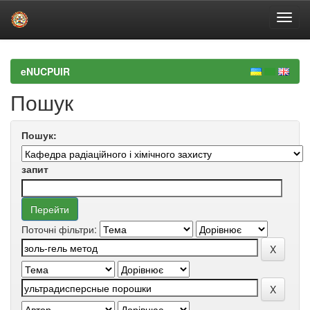
Skip
navigation
eNUCPUIR
Пошук
Пошук:
запит
Поточні фільтри: