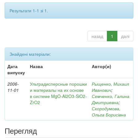
Результати 1-1 зі 1.
назад
1
далі
Знайдені матеріали:
Дата
Назва
Автор(и)
випуску
2006-
Ультрадисперсные порошки
Рыщенко, Михаил
11-01
и материалы на их основе
Иванович
;
в системе MgO-Al2O3-SiO2-
Семченко, Галина
ZrO2
Дмитриевна
;
Скородумова,
Ольга Борисівна
Перегляд