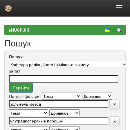
Skip
navigation
eNUCPUIR
Пошук
Пошук:
запит
Поточні фільтри: