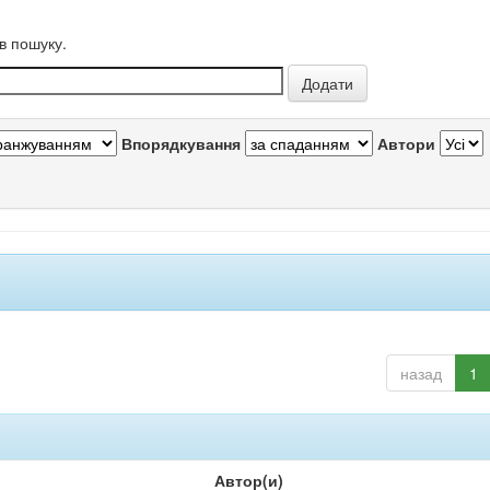
в пошуку.
Впорядкування
Автори
назад
1
Автор(и)