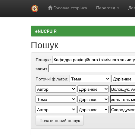
Головна сторінка
Перегляд
Дов
Skip
navigation
eNUCPUIR
Пошук
Пошук:
запит
Поточні фільтри:
Почати новий пошук