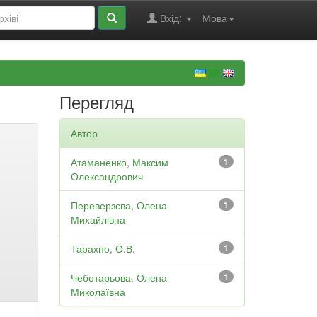
Вхід:
Мова
Перегляд
Автор
Атаманенко, Максим
1
Олександрович
Переверзєва, Олена
1
Михайлівна
Тарахно, О.В.
1
Чеботарьова, Олена
1
Миколаївна