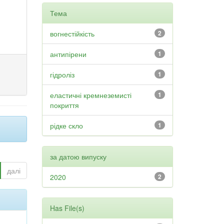
Тема
вогнестійкість
2
антипірени
1
гідроліз
1
еластичні кремнеземисті
1
покриття
рідке скло
1
за датою випуску
далі
2020
2
Has File(s)