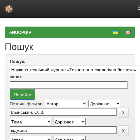
Skip
navigation
eNUCPUIR
Пошук
Пошук:
запит
Поточні фільтри: