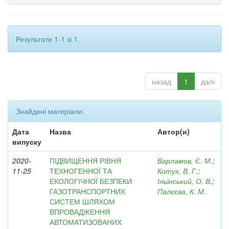
Результати 1-1 зі 1.
назад
1
далі
Знайдені матеріали:
Дата
Назва
Автор(и)
випуску
2020-
ПІДВИЩЕННЯ РІВНЯ
Варламов, Є. М.
;
11-25
ТЕХНОГЕННОЇ ТА
Котух, В. Г.
;
ЕКОЛОГІЧНОЇ БЕЗПЕКИ
Ільїнський, О. В.
;
ГАЗОТРАНСПОРТНИХ
Палєєва, К. М.
СИСТЕМ ШЛЯХОМ
ВПРОВАДЖЕННЯ
АВТОМАТИЗОВАНИХ