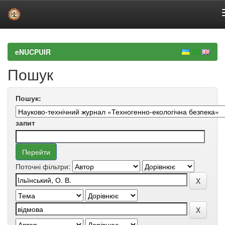
Skip
navigation
eNUCPUIR
Пошук
Пошук:
запит
Поточні фільтри: