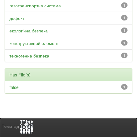
газотранспортна система
1
дефект
1
екологічна безпека
1
конструктивний елемент
1
техногенна безпека
1
Has File(s)
false
1
Тема від