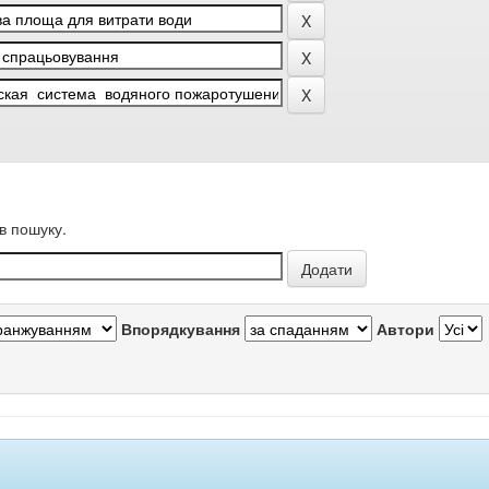
в пошуку.
Впорядкування
Автори