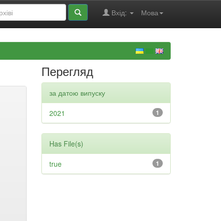
Вхід:
Мова
Перегляд
за датою випуску
2021
1
Has File(s)
true
1