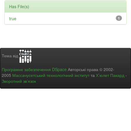
Has File(s)
true
1
Тема від
Програмне забезпечення DSpace
Авторські права © 2002-
2005
Массачусетський технологічний інститут
та
Х’юлет Пакард
-
Зворотний зв’язок