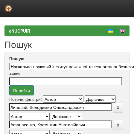
Skip
navigation
eNUCPUIR
Пошук
Пошук:
запит
Поточні фільтри: