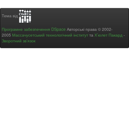
Тема від
Програмне забезпечення DSpace
Авторські права © 2002-
2005
Массачусетський технологічний інститут
та
Х’юлет Пакард
-
Зворотний зв’язок