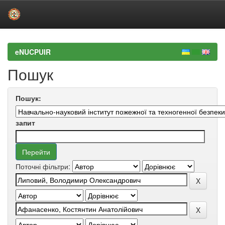
Skip
navigation
eNUCPUIR
Пошук
Пошук:
запит
Поточні фільтри: