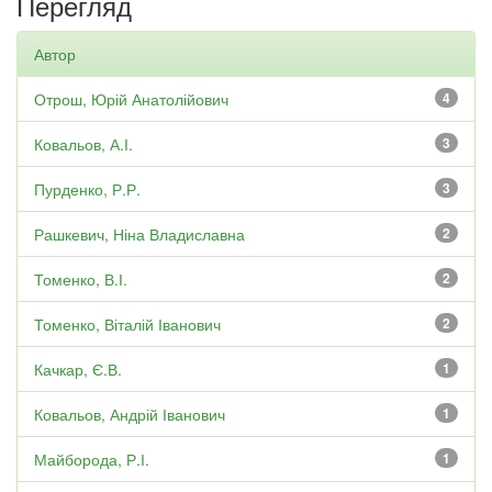
Перегляд
Автор
Отрош, Юрій Анатолійович
4
Ковальов, А.І.
3
Пурденко, Р.Р.
3
Рашкевич, Ніна Владиславна
2
Томенко, В.І.
2
Томенко, Віталій Іванович
2
Качкар, Є.В.
1
Ковальов, Андрій Іванович
1
Майборода, Р.І.
1