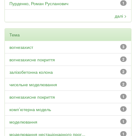
Пурденко, Роман Русланович
1
далі >
Тема
вогнезахист
3
вогнезахисне покриття
2
залізобетонна колона
2
чисельне моделювання
2
вогнезахисне покриття
1
комп’ютерна модель
1
моделювання
1
моделювання нестаціонарного прог...
1