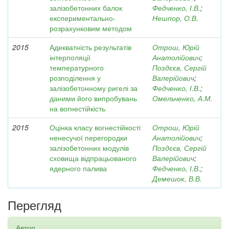
залізобетонних балок
Федченко, І.В.
;
експериментально-
Нешпор, О.В.
розрахунковим методом
2015
Адекватність результатів
Отрош, Юрій
інтерполяції
Анатолійович
;
температурного
Поздєєв, Сергій
розподілення у
Валерійович
;
залізобетонному ригелі за
Федченко, І.В.
;
даними його випробувань
Омельченко, А.М.
на вогнестійкість
2015
Оцінка класу вогнестійкості
Отрош, Юрій
ненесучої перегородки
Анатолійович
;
залізобетонних модулів
Поздєєв, Сергій
сховища відпрацьованого
Валерійович
;
ядерного палива
Федченко, І.В.
;
Демешок, В.В.
Перегляд
Автор