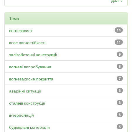
далі >
Тема
вогнезахист
14
клас вогнестійкості
11
залізобетонні конструкції
9
вогневі випробування
8
вогнезахисне покриття
7
аварійні ситуації
6
сталеві конструкції
6
інтерполяція
6
будівельні матеріали
5