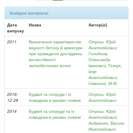
Знайдені матеріали:
Дата
Назва
Автор(и)
випуску
2011
Визначення характеристик
Отрош, Юрій
міцності бетону й арматури
Анатолійович
;
при проведенні досліджень
Голоднов,
вогнестійкості
Олександр
залізобетонних колон
Іванович
;
Ткачук,
Ігор
Анатолійович
;
Семиног, М.М.
2016-
Будівлі та споруди і їх
Отрош, Юрій
12-28
поведінка в умовах пожежі
Анатолійович
2014
Будівлі та споруди та їх
Отрош, Юрій
поведінка в умовах пожежі
Анатолійович
;
Андрієнко, Василь
Миколайович
;