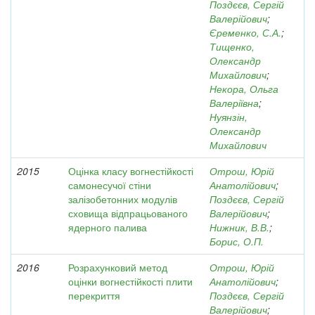
Поздєєв, Сергій
Валерійович
;
Єременко, С.А.
;
Тищенко,
Олександр
Михайлович
;
Некора, Ольга
Валеріївна
;
Нуянзін,
Олександр
Михайлович
2015
Оцінка класу вогнестійкості
Отрош, Юрій
самонесучої стіни
Анатолійович
;
залізобетонних модулів
Поздєєв, Сергій
сховища відпрацьованого
Валерійович
;
ядерного палива
Нижник, В.В.
;
Борис, О.П.
2016
Розрахунковий метод
Отрош, Юрій
оцінки вогнестійкості плити
Анатолійович
;
перекриття
Поздєєв, Сергій
Валерійович
;