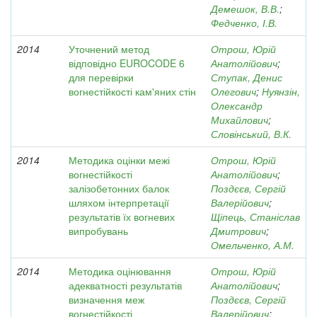
Демешок, В.В.
;
Федченко, І.В.
2014
Уточнений метод
Отрош, Юрій
відповідно EUROCODE 6
Анатолійович
;
для перевірки
Ступак, Денис
вогнестійкості кам'яних стін
Олегович
;
Нуянзін,
Олександр
Михайлович
;
Словінський, В.К.
2014
Методика оцінки межі
Отрош, Юрій
вогнестійкості
Анатолійович
;
залізобетонних балок
Поздєєв, Сергій
шляхом інтерпретації
Валерійович
;
результатів їх вогневих
Щіпець, Станіслав
випробувань
Дмитрович
;
Омельченко, А.М.
2014
Методика оцінювання
Отрош, Юрій
адекватності результатів
Анатолійович
;
визначення меж
Поздєєв, Сергій
вогнестійкості
Валерійович
;