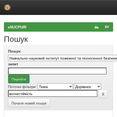
Skip
navigation
eNUCPUIR
Пошук
Пошук:
запит
Поточні фільтри:
Почати новий пошук