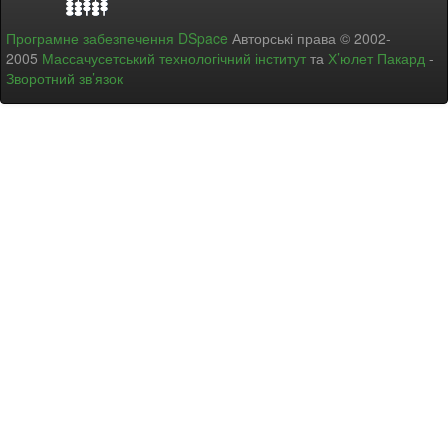
Програмне забезпечення DSpace
Авторські права © 2002-
2005
Массачусетський технологічний інститут
та
Х’юлет Пакард
-
Зворотний зв’язок