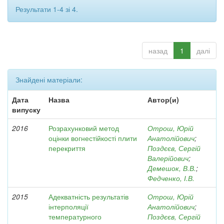
Результати 1-4 зі 4.
назад
1
далі
Знайдені матеріали:
Дата
Назва
Автор(и)
випуску
2016
Розрахунковий метод
Отрош, Юрій
оцінки вогнестійкості плити
Анатолійович
;
перекриття
Поздєєв, Сергій
Валерійович
;
Демешок, В.В.
;
Федченко, І.В.
2015
Адекватність результатів
Отрош, Юрій
інтерполяції
Анатолійович
;
температурного
Поздєєв, Сергій