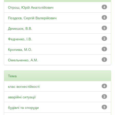
Отрош, Юрій Анатолійович
4
Поздєєв, Сергій Валерійович
4
Демешок, В.В.
3
Федченко, І.В.
3
Кропива, М.О.
1
Омельченко, А.М.
1
Тема
клас вогнестійкості
4
аварійні ситуації
3
будівлі та споруди
3