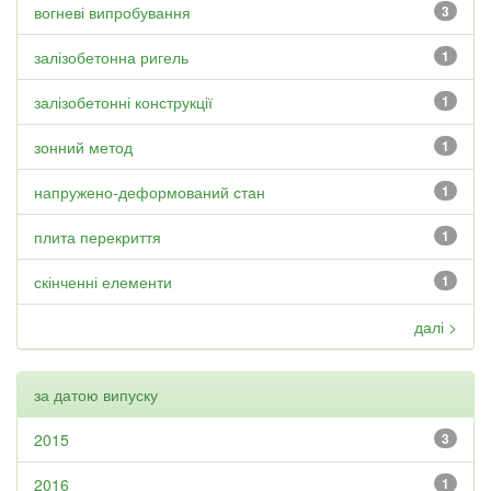
вогневі випробування
3
залізобетонна ригель
1
залізобетонні конструкції
1
зонний метод
1
напружено-деформований стан
1
плита перекриття
1
скінченні елементи
1
далі >
за датою випуску
2015
3
2016
1