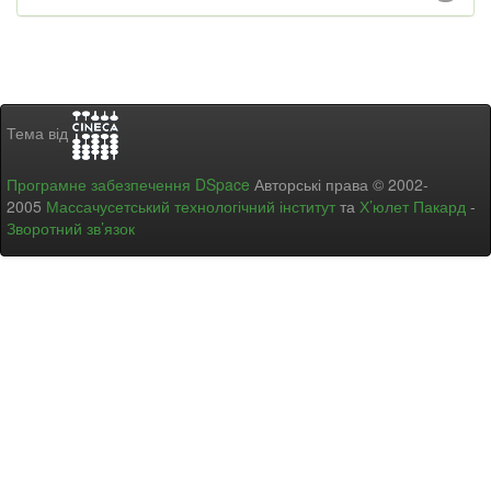
Тема від
Програмне забезпечення DSpace
Авторські права © 2002-
2005
Массачусетський технологічний інститут
та
Х’юлет Пакард
-
Зворотний зв’язок