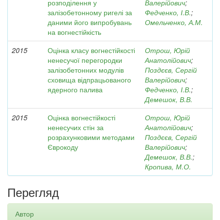
розподілення у
Валерійович
;
залізобетонному ригелі за
Федченко, І.В.
;
даними його випробувань
Омельченко, А.М.
на вогнестійкість
2015
Оцінка класу вогнестійкості
Отрош, Юрій
ненесучої перегородки
Анатолійович
;
залізобетонних модулів
Поздєєв, Сергій
сховища відпрацьованого
Валерійович
;
ядерного палива
Федченко, І.В.
;
Демешок, В.В.
2015
Оцінка вогнестійкості
Отрош, Юрій
ненесучих стін за
Анатолійович
;
розрахунковими методами
Поздєєв, Сергій
Єврокоду
Валерійович
;
Демешок, В.В.
;
Кропива, М.О.
Перегляд
Автор