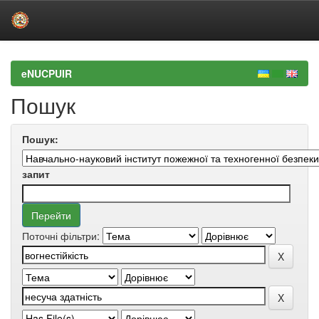
Skip
navigation
eNUCPUIR
Пошук
Пошук:
запит
Поточні фільтри: