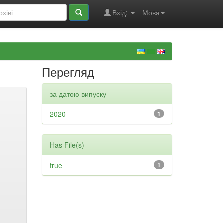
Вхід:
Мова
Перегляд
за датою випуску
2020
1
Has File(s)
true
1