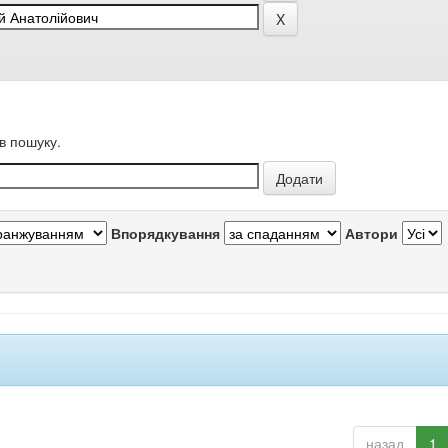
в пошуку.
Впорядкування
Автори
назад
1