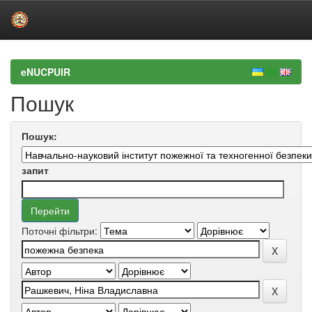
Skip
navigation
eNUCPUIR
Пошук
Пошук:
запит
Поточні фільтри: