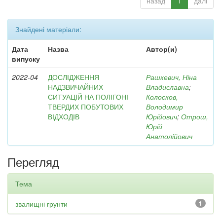
назад
1
далі
Знайдені матеріали:
Дата
Назва
Автор(и)
випуску
2022-04
ДОСЛІДЖЕННЯ
Рашкевич, Ніна
НАДЗВИЧАЙНИХ
Владиславна
;
СИТУАЦІЙ НА ПОЛІГОНІ
Колосков,
ТВЕРДИХ ПОБУТОВИХ
Володимир
ВІДХОДІВ
Юрійович
;
Отрош,
Юрій
Анатолійович
Перегляд
Тема
звалищні грунти
1