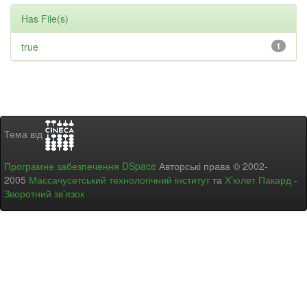
Has File(s)
true
1
Тема від
Програмне забезпечення DSpace
Авторські права © 2002-
2005
Массачусетський технологічний інститут
та
Х’юлет Пакард
-
Зворотний зв’язок